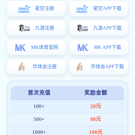
01. 初创定位
半岛线上官网起源于对体育精神与数字技术的
热爱，早期平台聚焦于赛事数据与直播服务，
并率先实现多赛程同步与智能提醒功能，赢得
众多球迷的信任。