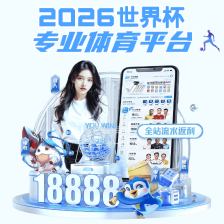
注册入口
半岛线上官网
APP与网页版入
口｜畅享全球体育赛事与数据
服务
欢迎访问
半岛线上官网
，提供全面覆盖足球、
篮球、电竞等项目的赛事资讯与数据内容， 支
持
APP下载
与
网页使用
，每日同步更新千场比
赛，聚焦热门体育内容， 助您轻松获取赛事动
态，掌握比赛节奏。