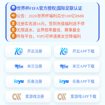
手机App
网页版
关于半岛线上官网
半岛线上官网是一家融合科技创新与全球视野的体育赛事服
务平台，致力于为用户提供高效、可信赖的互动观赛体验。
从数据同步到高清直播、从终端兼容到多语言支持，我们不
断突破技术边界，构建智能化、低延迟、高稳定的服务体
系。 每一次点击，都体现我们对用户体验的专注与专业。