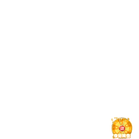
涵盖 LOL、CS:GO、DOTA2 等热门电竞赛事，提供高帧率
直播与赛事专题页，满足不同电竞观众需求。
内容专区
除赛事直播外，还提供赛后采访、球星特辑、战术分析等
多元内容，打造沉浸式体育服务平台。