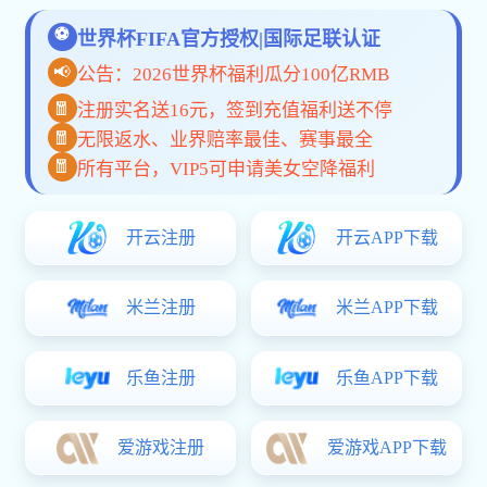
手机App
网页版
关于半岛线上官网
半岛线上官网是一家融合科技创新与全球视野的体育赛事服
务平台，致力于为用户提供高效、可信赖的互动观赛体验。
从数据同步到高清直播、从终端兼容到多语言支持，我们不
断突破技术边界，构建智能化、低延迟、高稳定的服务体
系。 每一次点击，都体现我们对用户体验的专注与专业。