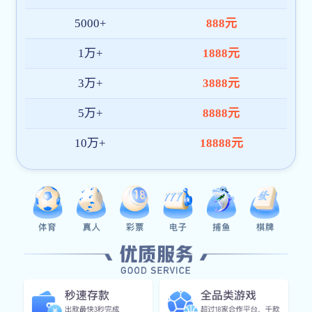
02. 服务升级
随着半岛线上官网(中国)官方网站需求增长，
平台陆续上线直播回放、数据分析、比分预测
等功能，同时支持APP与网页双端操作，带来
更快更稳的观赛体验。
03. 国际拓展
目前半岛线上官网已在东南亚、欧美等区域建
立本地化团队，推动技术与服务全球落地，打
造具有国际竞争力的赛事平台品牌。