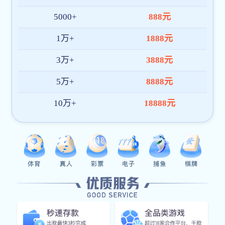
加布作为一名优秀的足球运动员，其速度无疑是他最
为突出的特点之一。他在场上的迅捷反应和爆发力，
使得对手很难追上他的步伐。佩德罗表示，加布每次
启动时都如同离弦之箭，瞬间就能拉开与后卫之间的
距离。这种快速突破能力，不仅让他的进攻威胁倍
增，也使得防守方必须付出额外的努力来进行防范。
此外，加布在场上跑位灵活，能够迅速找到最佳位置
来接球并完成射门。这种敏锐的洞察力结合他的速
度，使得他能够有效利用对方防线中的空隙。佩德罗
认为，这种能力让加布在比赛中总能制造出意想不到
的进攻机会，对任何后卫来说都是一种巨大的压力。
最后，从数据统计来看，加布在本赛季中传球和射门
成功率也因其速度而有显著提升。他可以借助自身快