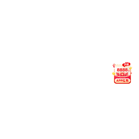
延伸阅读
巴萨代理主席深情致敬普特拉斯感谢你为
在近日的新闻发布会上，巴萨代理主席对前俱乐部主席普特