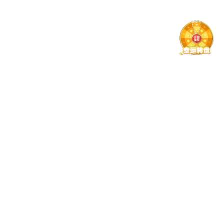
压力背后的机遇及挑战。透过这样的互动，他们已经
成为彼此不可或缺的一部分，让整个联赛呈现出了新
的活力。
未来，不论胜负如何，他们之间建立起来这种竞技精
神将继续推动着双方不断向前迈进，并可能为世界足
坛带来更多惊喜。而对于若昂·佩德罗而言，与这样的
强敌较量，无疑是一段珍贵且值得铭记旅程。
总结：
通过以上分析，我们可以看到若昂·佩德罗对于本赛季
最强对手——加布，无论是从速度还是从防守技巧方
面均给予了高度评价。尽管面临困难，但正是这种挑
战让他们彼此成长，从而推动整个球队乃至联赛的发
展。这份敬意不仅源于实力，更是在相互较量过程中