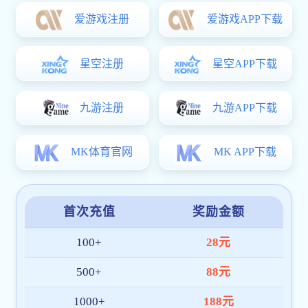
在本赛季的足球联赛中，若昂·佩德罗以其出色的表现
赢得了广泛的关注。在众多对手中，加布成为他心目
中的最强对手。加布的速度与防守技巧不仅令佩德罗
印象深刻，也在比赛中给他带来了不小的挑战。本文
将从四个方面详细探讨佩德罗对于加布速度与防守技
巧的看法，包括加布的速度优势、他的防守策略、面
对加布时佩德罗的应对方式，以及两者之间竞争关系
的发展。通过这些分析，可以更深入地理解当今足球
中个人能力与团队配合的重要性。
1、加布的速度优势